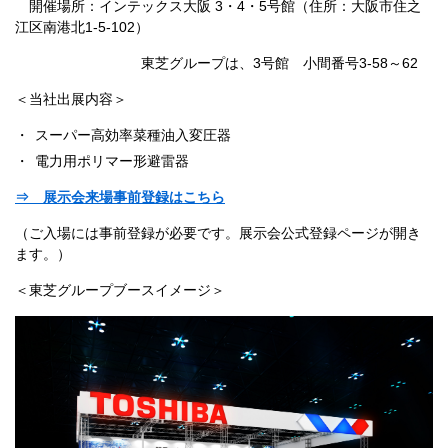
開催場所：インテックス大阪 3・4・5号館（住所：大阪市住之
江区南港北1-5-102）
東芝グループは、3号館 小間番号3-58～62
＜当社出展内容＞
スーパー高効率菜種油入変圧器
電力用ポリマー形避雷器
⇒ 展示会来場事前登録はこちら
（ご入場には事前登録が必要です。展示会公式登録ページが開き
ます。）
＜東芝グループブースイメージ＞