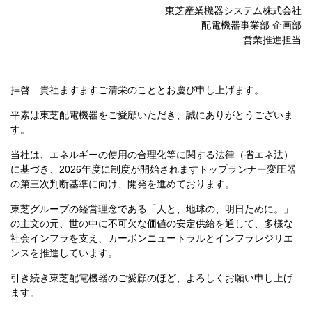
東芝産業機器システム株式会社
配電機器事業部 企画部
営業推進担当
拝啓 貴社ますますご清栄のこととお慶び申し上げます。
平素は東芝配電機器をご愛顧いただき、誠にありがとうございま
す。
当社は、エネルギーの使用の合理化等に関する法律（省エネ法）
に基づき、
2026
年度に制度が開始されますトップランナー変圧器
の第三次判断基準に向け、開発を進めております。
東芝グループの経営理念である「人と、地球の、明日ために。」
の主文の元、世の中に不可欠な価値の安定供給を通して、多様な
社会インフラを支え、カーボンニュートラルとインフラレジリエ
ンスを推進しています。
引き続き東芝配電機器のご愛顧のほど、よろしくお願い申し上げ
ます。