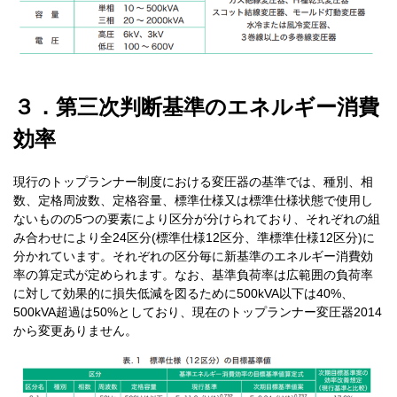
３．第三次判断基準のエネルギー消費
効率
現行のトップランナー制度における変圧器の基準では、種別、相
数、定格周波数、定格容量、標準仕様又は標準仕様状態で使用し
ないものの
5
つの要素により区分が分けられており、それぞれの組
み合わせにより全
24
区分
(
標準仕様
12
区分、準標準仕様
12
区分
)
に
分かれています。それぞれの区分毎に新基準のエネルギー消費効
率の算定式が定められます。なお、基準負荷率は広範囲の負荷率
に対して効果的に損失低減を図るために
500kVA
以下は
40%
、
500kVA
超過は
50%
としており、現在のトップランナー変圧器
2014
から変更ありません。