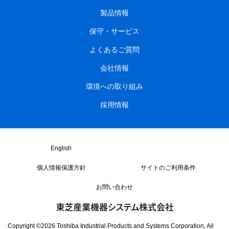
高圧防滴保護形モータ
TIKK
製品情報
保守・サービス
高圧全閉外扇形モータ
TIKK
よくあるご質問
会社情報
巻線形三相モータ
TIM-
環境への取り組み
巻線形三相モータ
TIP-
採用情報
FA形ブレーキモータ
IK-
English
個人情報保護方針
サイトのご利用条件
屋外形FA形ブレーキモータ
FCKB
FCK
お問い合わせ
FD形ブレーキモータ
DCKB
DCK
Copyright ©
2026
Toshiba Industrial Products and Systems Corporation, All