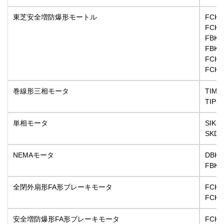
東芝安全増防爆形モートル
FCKK
FCK8
FBKK
FBK8
FCKL
FCKL
巻線形三相モータ
TIM-
TIP-
単相モータ
SIK-
SKD-
NEMAモータ
DBK1
FBK
全閉外扇形FA形ブレーキモータ
FCKB
FCK
安全増防爆形FA形ブレーキモータ
FCK