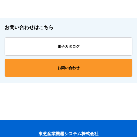
AFV形立形ギヤモータ
IK-F
FA形ブレーキ付ギヤモータ
IK-F
お問い合わせはこちら
東芝ギヤモートル（SFシリーズ）
電子カタログ
お問い合わせ
安全増防爆形モータ
FCK
／フランジ取付
FCK
耐圧防爆形モータ
FCK
／フランジ取付
FCK
防水全閉／全閉外扇形モータ
IK-E
ECモータシリーズ
ECM
ECBM
東芝産業機器システム株式会社