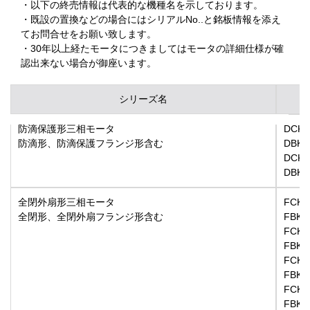
・以下の終売情報は代表的な機種名を示しております。
・既設の置換などの場合にはシリアルNo..と銘板情報を添え
てお問合せをお願い致します。
・30年以上経たモータにつきましてはモータの詳細仕様が確
認出来ない場合が御座います。
シリーズ名
防滴保護形三相モータ
DCK
防滴形、防滴保護フランジ形含む
DBK
DCK2
DBK
全閉外扇形三相モータ
FCK8
全閉形、全閉外扇フランジ形含む
FBK8
FCKA
FBKA
FCK2
FBK2
FCK2
FBK2