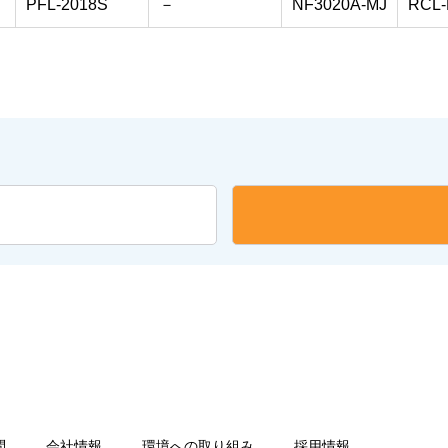
PFL-2018S
－
NF3020A-MJ
RCL-
問
会社情報
環境への取り組み
採用情報