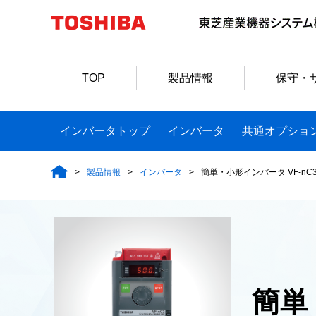
TOP
製品情報
保守・
インバータトップ
インバータ
共通オプショ
製品情報
インバータ
簡単・小形インバータ VF-nC
簡単